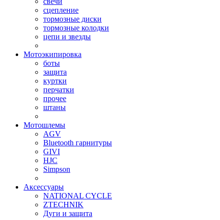
свечи
сцепление
тормозные диски
тормозные колодки
цепи и звезды
Мотоэкипировка
боты
защита
куртки
перчатки
прочее
штаны
Мотошлемы
AGV
Bluetooth гарнитуры
GIVI
HJC
Simpson
Аксессуары
NATIONAL CYCLE
ZTECHNIK
Дуги и защита