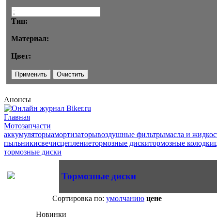
Тип:
Материал:
Цвет:
Анонсы
Главная
Мотозапчасти
аккумуляторы
амортизаторы
воздушные фильтры
масла и жидкос
пыльники
свечи
сцепление
тормозные диски
тормозные колодки
тормозные диски
Тормозные диски
Сортировка по:
умолчанию
цене
Новинки