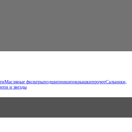
ти
Масляные фильтры
подшипники
покрышки
прочее
Сальники,
цепи и звезды