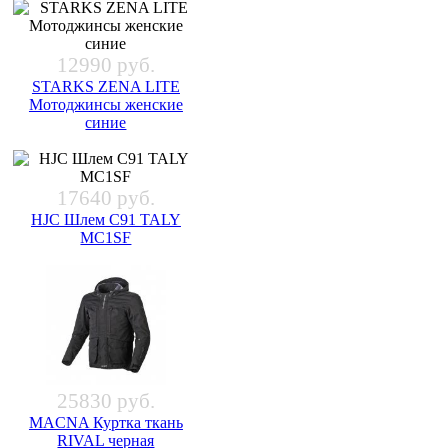
12990 руб.
STARKS ZENA LITE
Мотоджинсы женские
синие
17640 руб.
HJC Шлем C91 TALY
MC1SF
25830 руб.
MACNA Куртка ткань
RIVAL черная