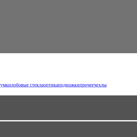
сумки
лобовые стекла
оптика
подножки
прочее
чехлы