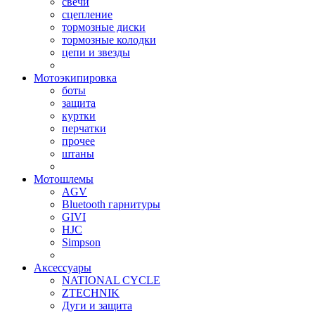
свечи
сцепление
тормозные диски
тормозные колодки
цепи и звезды
Мотоэкипировка
боты
защита
куртки
перчатки
прочее
штаны
Мотошлемы
AGV
Bluetooth гарнитуры
GIVI
HJC
Simpson
Аксессуары
NATIONAL CYCLE
ZTECHNIK
Дуги и защита