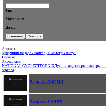
Тип:
Материал:
Цвет:
Анонсы
Главная
Аксессуары
NATIONAL CYCLE
ZTECHNIK
Дуги и защита
зеркала
кофры и 
зеркала
Зеркала VICMA
Зеркала LOUIS