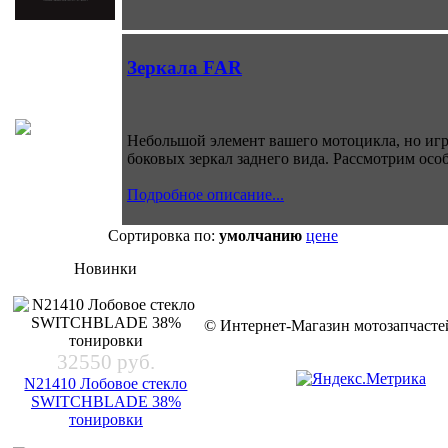
Зеркала FAR
Небольшой элемент вашего мотоцикла, но игр
боковых зеркал заднего вида. Рассмотрим осо
Подробное описание...
Сортировка по:
умолчанию
цене
Новинки
© Интернет-Магазин мотозапчас
32550 руб.
N21410 Лобовое стекло
SWITCHBLADE 38%
тонировки