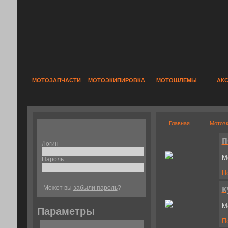
МОТОЗАПЧАСТИ
МОТОЭКИПИРОВКА
МОТОШЛЕМЫ
АК
Главная
Мотоэк
п
Логин
М
Пароль
П
к
Может вы
забыли пароль
?
М
Параметры
П