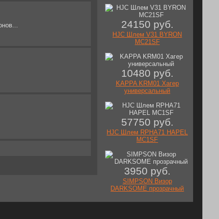
24150 руб.
нов...
HJC Шлем V31 BYRON
MC21SF
10480 руб.
KAPPA KRM01 Хагер
универсальный
57750 руб.
HJC Шлем RPHA71 HAPEL
MC1SF
3950 руб.
SIMPSON Визор
DARKSOME прозрачный