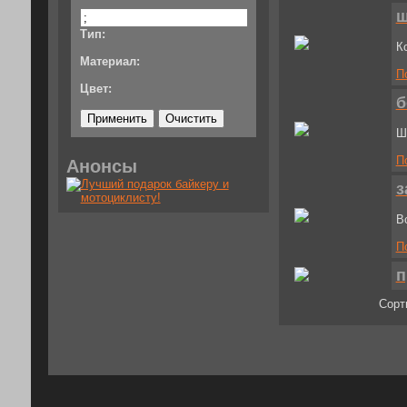
ш
Тип:
К
Материал:
П
Цвет:
б
Ш
П
Анонсы
з
В
П
п
Сорт