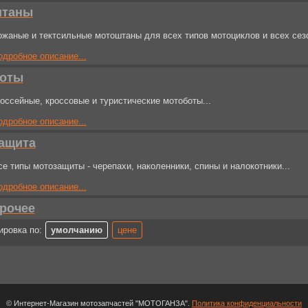
таны
ожаные и тектсильные мотоштаны для всех типов мотоциклов и всех сезо
одробное описание...
оты
оссейные, кроссовые и туристические мотоботы...
одробное описание...
ащита
се типы мотозащиты - черепахи, наколенники, спины и налокотники...
одробное описание...
рочее
ировка по:
умолчанию
цене
© Интернет-Магазин мотозапчастей "МОТОГАНЗА".
Политика конфиденциальности