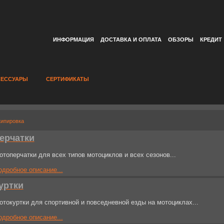
ИНФОРМАЦИЯ
ДОСТАВКА И ОПЛАТА
ОБЗОРЫ
КРЕДИТ
СЕССУАРЫ
СЕРТИФИКАТЫ
ипировка
ерчатки
отоперчатки для всех типов мотоциклов и всех сезонов...
одробное описание...
уртки
отокуртки для спортивной и повседневной езды на мотоциклах...
одробное описание...