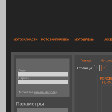
МОТОЗАПЧАСТИ
МОТОЭКИПИРОВКА
МОТОШЛЕМЫ
АКС
Главная
Мотоэки
Страницы:
1
2
Логин
Пароль
FORCEF
THERM
легинс
Может вы
забыли пароль
?
Параметры