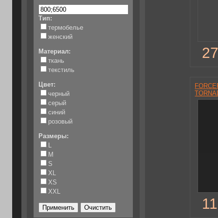
Тип:
термобелье
женский
27
Материал:
ткань
текстиль
Цвет:
FORCEF
TORNAD
черный
серый
синий
розовый
Размеры:
L
M
S
XL
XS
XXL
11