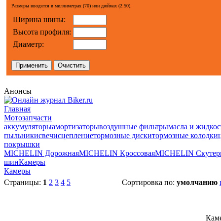
Размеры вводятся в миллиметрах (70) или дюймах (2.50).
Ширина шины:
Высота профиля:
Диаметр:
Анонсы
Главная
Мотозапчасти
аккумуляторы
амортизаторы
воздушные фильтры
масла и жидкос
пыльники
свечи
сцепление
тормозные диски
тормозные колодки
покрышки
MICHELIN Дорожная
MICHELIN Кроссовая
MICHELIN Скутер
шин
Камеры
Камеры
Страницы:
1
2
3
4
5
Сортировка по:
умолчанию
Каме