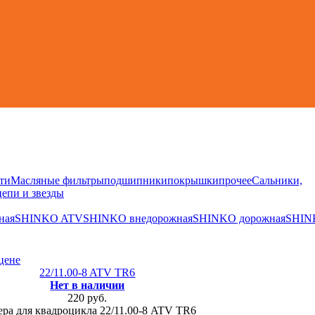
ти
Масляные фильтры
подшипники
покрышки
прочее
Сальники,
цепи и звезды
ная
SHINKO ATV
SHINKO внедорожная
SHINKO дорожная
SHIN
цене
22/11.00-8 ATV TR6
Нет в наличии
220 руб.
ра для квадроцикла 22/11.00-8 ATV TR6