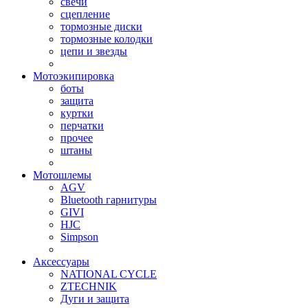
свечи
сцепление
тормозные диски
тормозные колодки
цепи и звезды
Мотоэкипировка
боты
защита
куртки
перчатки
прочее
штаны
Мотошлемы
AGV
Bluetooth гарнитуры
GIVI
HJC
Simpson
Аксессуары
NATIONAL CYCLE
ZTECHNIK
Дуги и защита