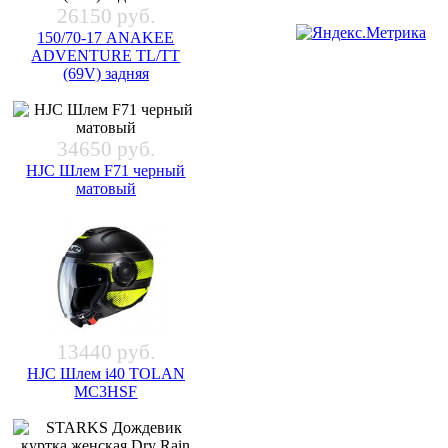
26150 руб.
150/70-17 ANAKEE
ADVENTURE TL/TT
(69V) задняя
34650 руб.
HJC Шлем F71 черный
матовый
13440 руб.
HJC Шлем i40 TOLAN
MC3HSF